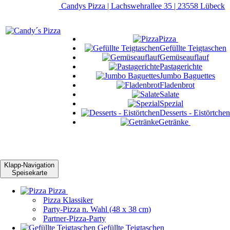
Candys Pizza | Lachswehrallee 35 | 23558 Lübeck
Pizza
Gefüllte Teigtaschen
Gemüseauflauf
Pastagerichte
Jumbo Baguettes
Fladenbrot
Salate
Spezial
Desserts - Eistörtchen
Getränke
Klapp-Navigation
Speisekarte
Pizza
Pizza Klassiker
Party-Pizza n. Wahl (48 x 38 cm)
Partner-Pizza-Party
Gefüllte Teigtaschen