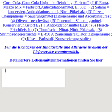
Coca Cola, Coca Cola Light = koffeinhaltig, Farbstoff ; (16) Fanta,
Mezzo Mix = Farbstoff,Antioxidationsmittel, El 50D ; (2) Salami =
konserviert,Antioxidationsmittel, Nitrit-Pökelsalz ; (3) Pilze =
Champignons = Säuerungsmittel (Zitronensäure und Ascorbinsäure) ;
(4) Oliven = geschwärzt ; (5) Peperoni = Säuerungsmittel,
Konservierungsstoff E21 I .Antioxidationsmittel E220 ; (6) Fleisch-
Frischfleisch ; (7) Thunfisch = Nitrat, Nitrit-Pökelsalz ; (8)
Shrimps/Meeresfrüchte = E 450 A (Säuerungsregulator, Zitronensäure ;
(9) Käse = Farbstoff, Konservierungsstoffe ;
Für die Richtigkeit der Inhaltsstoffe und Allergene ist allein der
Lieferservice verantwortlich.
Detailiertere Lebensmittelinformationen finden Sie hier