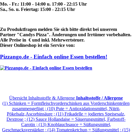
Mo. - Fr.: 11:00 - 14:00 u. 17:00 - 22:15 Uhr
Sa., So. u. Feiertag: 15:00 - 22:15 Uhr
Zu Produktfragen melden Sie sich bitte direkt bei unserem
Partner "Candys Pizza". Änderungen und Irrtümer vorbehalten.
Alle Preise in € und inkl. Mehrwertsteuer.
Dieser Onlineshop ist ein Service von:
Pizzango.de - Einfach online Essen bestellen!
Übersicht Inhaltsstoffe & Allergene
Inhaltsstoffe / Allergene
(1) Schinken = Formfleischvorderschinken aus Vorderschinkenteilen
zusammengefügt ; (10) Pute = Antioxidationsmittel, Nitrit-
Pökelsalz,Ascorbinsäure ; (11) Frikadelle = jodiertes Speisesalz,
Dextrose ; (12) Sauce Hollandaise = Säuerungsmittel, Farbstoff-
Carotin ; (13) Knoblauchsauce = Süßungsmittel,
Geschmacksverstärker ; (14) Tomatenketchup = Süßungsmittel ; (15)